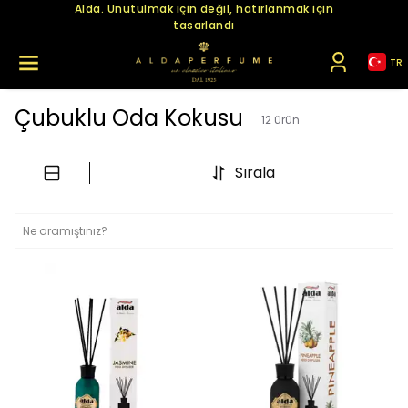
Alda. Unutulmak için değil, hatırlanmak için
tasarlandı
TR
Çubuklu Oda Kokusu
12
ürün
Sırala