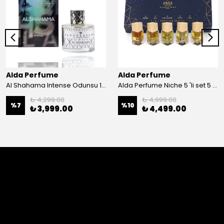
Alda Perfume
Alda Perfume
Al Shahama Intense Odunsu 100 ml Edp Unisex Parfüm
Alda Perfume Niche 5 'li set 5 x25 ml Edp Parfüm
₺ 4,299.00
₺ 4,999.00
%
7
%
10
₺ 3,999.00
₺ 4,499.00
Yorumlar
Bu ürün için henüz yorum yapılmamış.