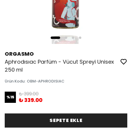
ORGASMO
Aphrodısıac Parfüm - Vücut Spreyi Unisex
250 ml
Ürün Kodu
:
OBM-APHRODISIAC
₺ 399.00
%
15
₺ 339.00
SEPETE EKLE