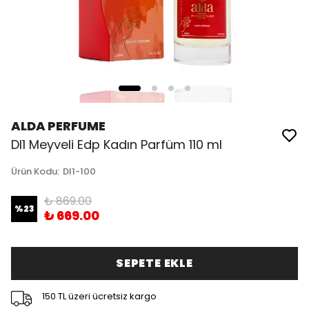
ALDA PERFUME
DI1 Meyveli Edp Kadın Parfüm 110 ml
Ürün Kodu
:
DI1-100
₺ 869.00
%
23
₺ 669.00
SEPETE EKLE
150 TL üzeri ücretsiz kargo