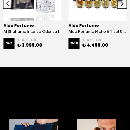
Alda Perfume
Alda Perfume
Al Shahama Intense Odunsu 100 ml Edp Unisex Parfüm
Alda Perfume Niche 5 'li set 5 x25 ml Edp Parfüm
₺ 4,299.00
₺ 4,999.00
%
7
%
10
₺ 3,999.00
₺ 4,499.00
Yorumlar
Bu ürün için henüz yorum yapılmamış.