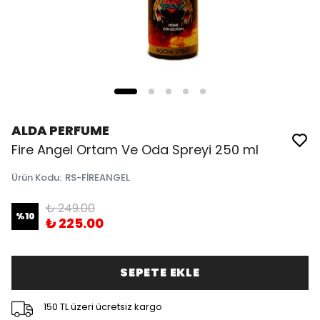
ALDA PERFUME
Fire Angel Ortam Ve Oda Spreyi 250 ml
Ürün Kodu
:
RS-FİREANGEL
₺ 249.00
%
10
₺ 225.00
SEPETE EKLE
150 TL üzeri ücretsiz kargo