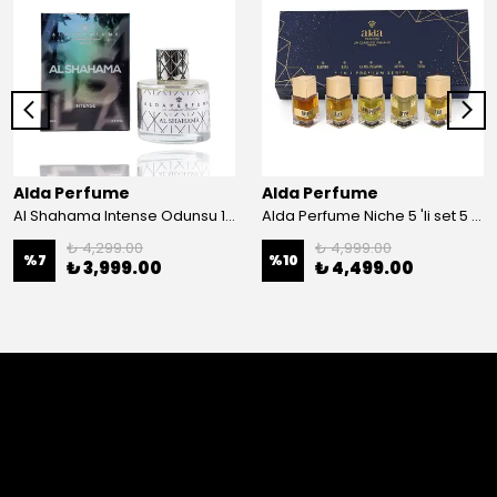
Alda Perfume
Alda Perfume
Al Shahama Intense Odunsu 100 ml Edp Unisex Parfüm
Alda Perfume Niche 5 'li set 5 x25 ml Edp Parfüm
₺ 4,299.00
₺ 4,999.00
%
7
%
10
₺ 3,999.00
₺ 4,499.00
Yorumlar
Bu ürün için henüz yorum yapılmamış.