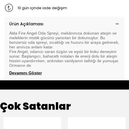
10 gün içinde iade değişim
Ürün Açıklaması
Alda Fire Angel Oda Spreyi, mekânınıza dokunan ateşin ve
meleklerin mistik gücünü yansıtan bir dokunuştur. Bu
benzersiz oda spreyi, sıcaklığı ve huzuru bir araya getirerek,
her anınıza anlam katar.
Fire Angel, odanızı saran özgün ve eşsiz bir koku deneyimi
sunar. Başlangıcı, baharatlı notaları ile enerji dolu bir ateşin
hissini uyandırırken, ardından vanilyanın tatlılığı ile yumuşar.
Ormanın de
Devamını Göster
Çok Satanlar