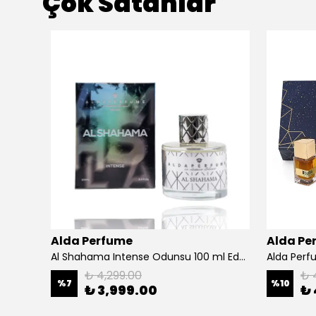
Çok Satanlar
Alda Perfume
Alda Pe
Forest Spirit Fresh Vücut Spreyi & Parfümü Unisex 250 ml
Al Shahama Intense Odunsu 100 ml Edp Unisex Parfüm
₺ 4,299.00
₺ 
%
7
%
10
₺ 3,999.00
₺ 