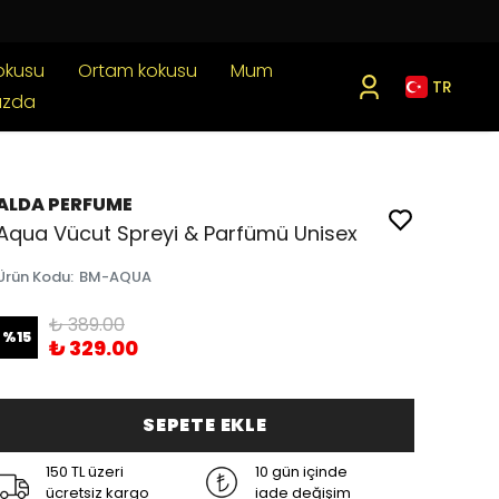
okusu
Ortam kokusu
Mum
TR
ızda
ALDA PERFUME
Aqua Vücut Spreyi & Parfümü Unisex
Ürün Kodu
:
BM-AQUA
₺ 389.00
%
15
₺ 329.00
SEPETE EKLE
150 TL üzeri
10 gün içinde
ücretsiz kargo
iade değişim