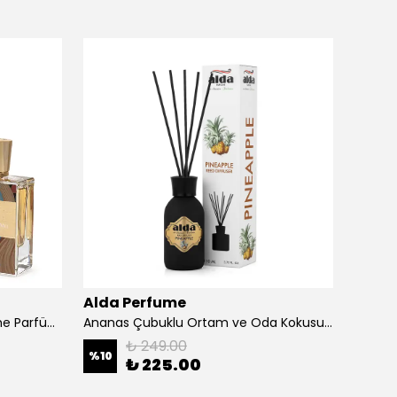
Alda Perfume
Orga
Aleyna – Premium Çiçeksi Niche Parfüm 50 ml Unisex
Ananas Çubuklu Ortam ve Oda Kokusu 110 ml
₺ 249.00
%
10
%
15
₺ 225.00