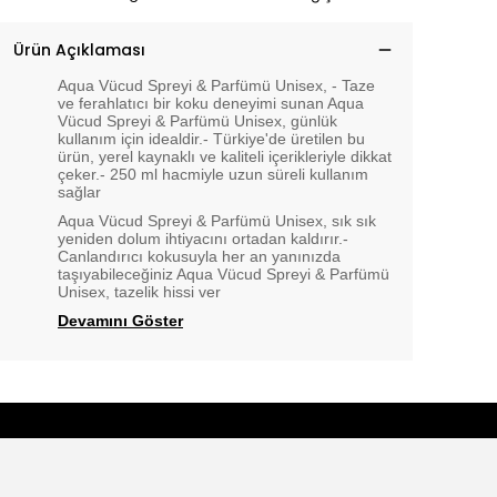
Ürün Açıklaması
Aqua Vücud Spreyi & Parfümü Unisex, - Taze
ve ferahlatıcı bir koku deneyimi sunan Aqua
Vücud Spreyi & Parfümü Unisex, günlük
kullanım için idealdir.- Türkiye'de üretilen bu
ürün, yerel kaynaklı ve kaliteli içerikleriyle dikkat
çeker.- 250 ml hacmiyle uzun süreli kullanım
sağlar
Aqua Vücud Spreyi & Parfümü Unisex, sık sık
yeniden dolum ihtiyacını ortadan kaldırır.-
Canlandırıcı kokusuyla her an yanınızda
taşıyabileceğiniz Aqua Vücud Spreyi & Parfümü
Unisex, tazelik hissi ver
Devamını Göster