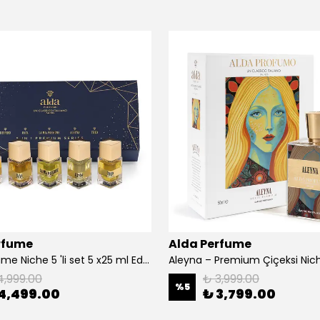
rfume
Alda Perfume
Alda Perfume Niche 5 'li set 5 x25 ml Edp Parfüm
4,999.00
₺ 3,999.00
%
5
4,499.00
₺ 3,799.00