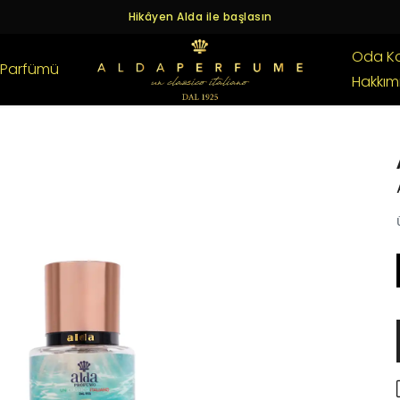
Hikâyen Alda ile başlasın
Oda K
 Parfümü
Hakkım