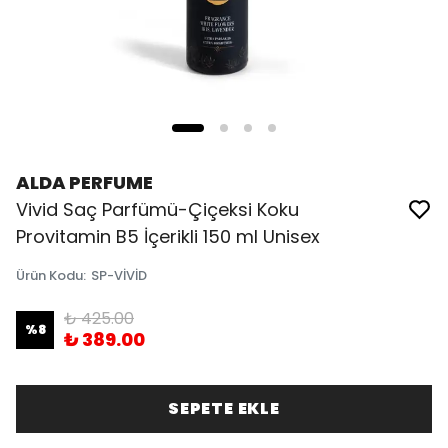
ALDA PERFUME
Vivid Saç Parfümü-Çiçeksi Koku
Provitamin B5 İçerikli 150 ml Unisex
Ürün Kodu
:
SP-VİVİD
₺ 425.00
%
8
₺ 389.00
SEPETE EKLE