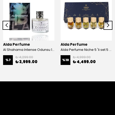
Alda Perfume
Alda Perfume
Al Shahama Intense Odunsu 100 ml Edp Unisex Parfüm
Alda Perfume Niche 5 'li set 5 x25 ml Edp Parfüm
₺ 4,299.00
₺ 4,999.00
%
7
%
10
₺ 3,999.00
₺ 4,499.00
Yorumlar
Bu ürün için henüz yorum yapılmamış.