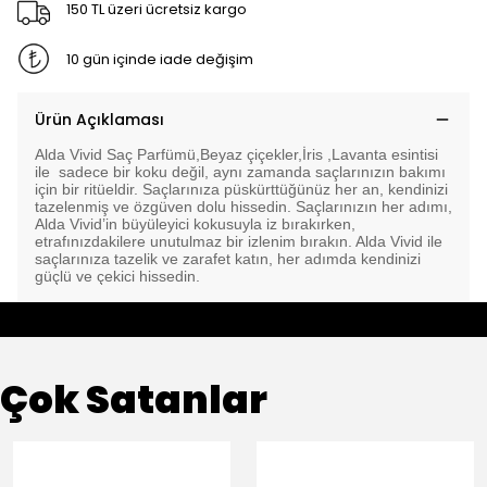
150 TL üzeri ücretsiz kargo
10 gün içinde iade değişim
Ürün Açıklaması
Alda Vivid Saç Parfümü,Beyaz çiçekler,İris ,Lavanta esintisi
ile sadece bir koku değil, aynı zamanda saçlarınızın bakımı
için bir ritüeldir. Saçlarınıza püskürttüğünüz her an, kendinizi
tazelenmiş ve özgüven dolu hissedin. Saçlarınızın her adımı,
Alda Vivid’in büyüleyici kokusuyla iz bırakırken,
etrafınızdakilere unutulmaz bir izlenim bırakın. Alda Vivid ile
saçlarınıza tazelik ve zarafet katın, her adımda kendinizi
güçlü ve çekici hissedin.
Çok Satanlar